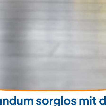
undum sorglos mit d