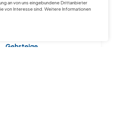
ng an von uns eingebundene Drittanbieter
ie von Interesse sind. Weitere Informationen
Gehsteige
Regelmäßige Reinigung für sichere und
gepflegte Gehwege.