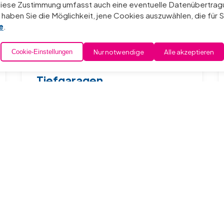
Diese Zustimmung umfasst auch eine eventuelle Datenübertragu
haben Sie die Möglichkeit, jene Cookies auszuwählen, die für S
e
.
Nur notwendige
Alle akzeptieren
Cookie-Einstellungen
Tiefgaragen
Saubere Tiefgaragen für ein sicheres
Parken.