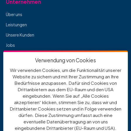
Unternehmen
Über uns
Leistungen
Unsere Kunden
Jobs
Downloads
Verwendung von Cookies
Wir verwenden Cookies, um die Funktionalität unserer
Rechtliches
Website zu sichern und mit Ihrer Zustimmung an Ihre
Bedürfnisse anzupassen. Dafür sind Cookies von
Impressum
Drittanbietern aus dem EU-Raum und den USA
eingebunden. Wenn Sie auf „Alle Cookies
Datenschutz
akzeptieren“ klicken, stimmen Sie zu, dass wir und
Cookie-Einstellungen
Drittanbieter Cookies setzen und in Folge verwenden
dürfen. Diese Zustimmung umfasst auch eine
Beschwerdestelle
eventuelle Datenübertragung an von uns
eingebundene Drittanbieter (EU-Raum und USA).