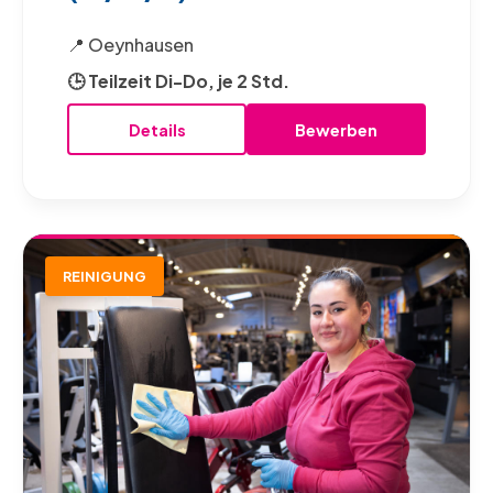
📍 Oeynhausen
🕒 Teilzeit Di-Do, je 2 Std.
Details
Bewerben
REINIGUNG