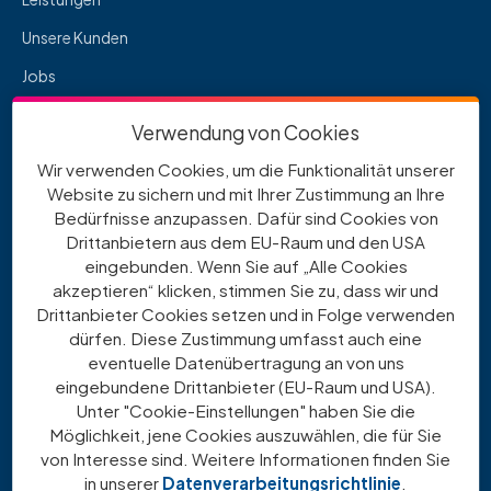
Unsere Kunden
Jobs
Downloads
Verwendung von Cookies
Wir verwenden Cookies, um die Funktionalität unserer
Rechtliches
Website zu sichern und mit Ihrer Zustimmung an Ihre
Bedürfnisse anzupassen. Dafür sind Cookies von
Impressum
Drittanbietern aus dem EU-Raum und den USA
eingebunden. Wenn Sie auf „Alle Cookies
Datenschutz
akzeptieren“ klicken, stimmen Sie zu, dass wir und
Beschwerdestelle
Drittanbieter Cookies setzen und in Folge verwenden
dürfen. Diese Zustimmung umfasst auch eine
Cookie-Einstellungen
eventuelle Datenübertragung an von uns
eingebundene Drittanbieter (EU-Raum und USA).
Unter "Cookie-Einstellungen" haben Sie die
Social Media
Möglichkeit, jene Cookies auszuwählen, die für Sie
von Interesse sind. Weitere Informationen finden Sie
in unserer
Datenverarbeitungsrichtlinie
.